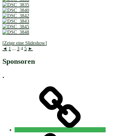
[Zeige eine Slideshow]
◄
1
...
3
4
5
►
Sponsoren
.
Neuigkeiten
Wilischlauf