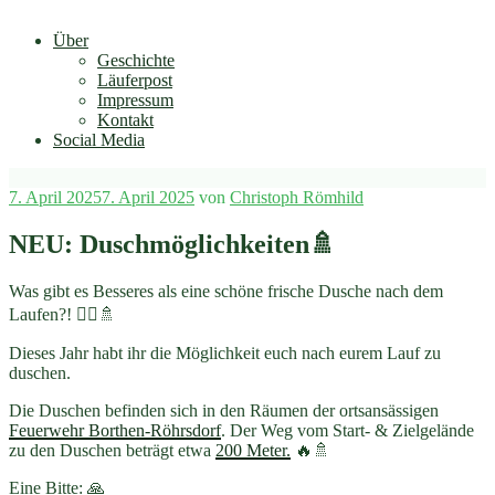
Über
Geschichte
Läuferpost
Impressum
Kontakt
Social Media
Veröffentlicht
7. April 2025
7. April 2025
von
Christoph Römhild
am
NEU: Duschmöglichkeiten🚿
Was gibt es Besseres als eine schöne frische Dusche nach dem
Laufen?! 🏃‍♂️🚿
Dieses Jahr habt ihr die Möglichkeit euch nach eurem Lauf zu
duschen.
Die Duschen befinden sich in den Räumen der ortsansässigen
Feuerwehr Borthen-Röhrsdorf
. Der Weg vom Start- & Zielgelände
zu den Duschen beträgt etwa
200 Meter.
🔥🚿
Eine Bitte: 🙏