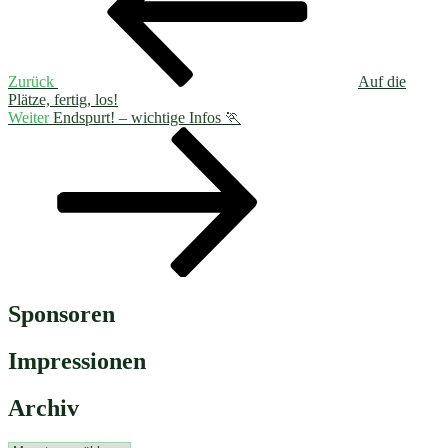
Zurück
Auf die
Plätze, fertig, los!
Nächster
Weiter
Endspurt! – wichtige Infos 🏃
Beitrag
Sponsoren
Impressionen
Archiv