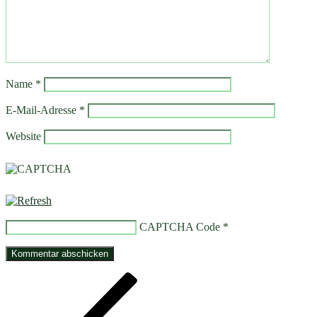
Name
*
E-Mail-Adresse
*
Website
CAPTCHA Code
*
Beitragsnavigation
Vorheriger
Beitrag